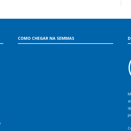
COMO CHEGAR NA SEMMAS
D
–
M
a
q
p
e
C