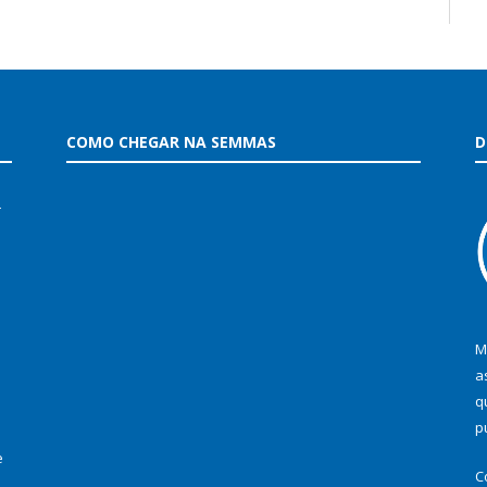
COMO CHEGAR NA SEMMAS
D
–
M
a
q
p
e
C