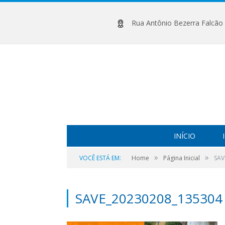
Rua Antônio Bezerra Falcão (
INÍCIO
»
»
VOCÊ ESTÁ EM:
Home
Página Inicial
SAV
SAVE_20230208_135304