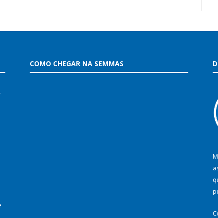
COMO CHEGAR NA SEMMAS
D
–
M
a
q
p
e
C